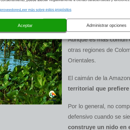
 proveedores
Leer más sobre estos propósitos
Prefiere aguas tranquil
fácilmente a sus presas
Aceptar
Administrar opciones
Aunque es más común e
otras regiones de Colom
Orientales.
El caimán de la Amazon
territorial que prefie
Por lo general, no comp
defensivo cuando se si
construye un nido en 