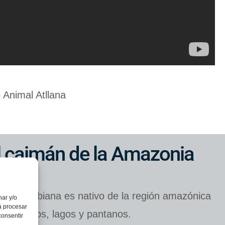
 Animal Atllana
l caimán de la Amazonia
ia colombiana es nativo de la región amazónica
nar y/o
á procesar
ta en ríos, lagos y pantanos.
consentir