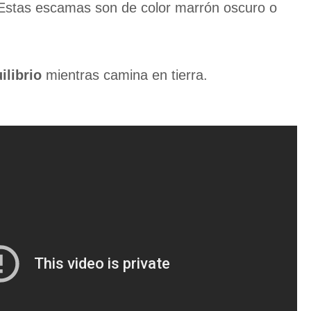
stas escamas son de color marrón oscuro o
ilibrio
mientras camina en tierra.