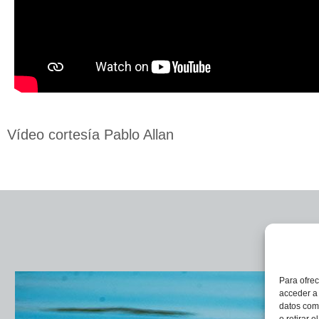
Vídeo cortesía Pablo Allan
Para ofrec
acceder a 
datos como
o retirar 