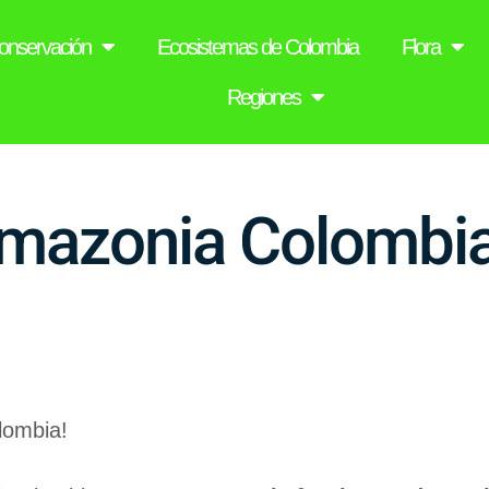
onservación
Ecosistemas de Colombia
Flora
Regiones
Amazonia Colombi
lombia!