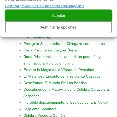
Fauna acuática: el Pez Brycon Amazonicus
Gestionar proveedores
Leer más sobre estos propósitos
Explorando la increíble biodiversidad del Pez
Aceptar
Escalador Astroblepus
La Fascinación de las Salamandras Caudatas
Administrar opciones
Datos Interesantes Sobre la Cecilia (Caecilia
Pulchraserrana)
Proteja la Salamandra de Chingaza con nosotros
Rana Pristimantis Carylae Única
Rana Pristimantis chocolatebari, un pequeño y
enigmático anfibio colombiano.
Explora la Magia de la Víbora de Pestañas
El Misterioso Encanto de la serpiente Cascabel
Descifrando El Mundo De Las Babillas
Descubriendo la Maravilla de la Culebra Caracolera
Jaspeada
Increíble descubrimiento: el Lepidoblepharis Nukak
Serpiente Sabanera
Culebra Viborera Común