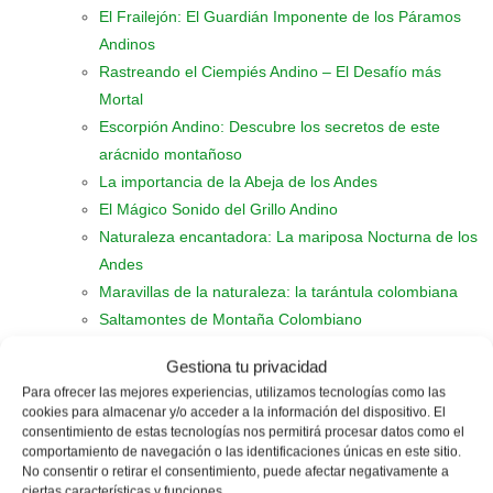
El Frailejón: El Guardián Imponente de los Páramos
Andinos
Rastreando el Ciempiés Andino – El Desafío más
Mortal
Escorpión Andino: Descubre los secretos de este
arácnido montañoso
La importancia de la Abeja de los Andes
El Mágico Sonido del Grillo Andino
Naturaleza encantadora: La mariposa Nocturna de los
Andes
Maravillas de la naturaleza: la tarántula colombiana
Saltamontes de Montaña Colombiano
El fascinante mundo de la Libélula Joya Andina
Gestiona tu privacidad
Intriga y color de la Mariposa Andina
Para ofrecer las mejores experiencias, utilizamos tecnologías como las
Descubriendo el mundo del Escarabajo Dorado
cookies para almacenar y/o acceder a la información del dispositivo. El
Pez Pimelodella: El Fascinante Pez del Amazonas
consentimiento de estas tecnologías nos permitirá procesar datos como el
comportamiento de navegación o las identificaciones únicas en este sitio.
Perfiles interesantes de Pez Chaetostoma Fischeri
No consentir o retirar el consentimiento, puede afectar negativamente a
Fascinación por el pez Bryconamericus
ciertas características y funciones.