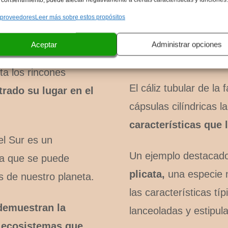
Las hojas trísticas de
erísticas únicas y sus
 proveedores
Leer más sobre estos propósitos
debido a sus bases 
ero
se puede apreciar
Además, las inflores
s condiciones.
Aceptar
Administrar opciones
veces se encuentran e
a los rincones
El cáliz tubular de la 
rado su lugar en el
cápsulas cilíndricas l
características que 
el Sur es un
Un ejemplo destacado 
eza que se puede
plicata,
una especie n
s de nuestro planeta.
las características tí
demuestran la
lanceoladas y estipul
s ecosistemas que