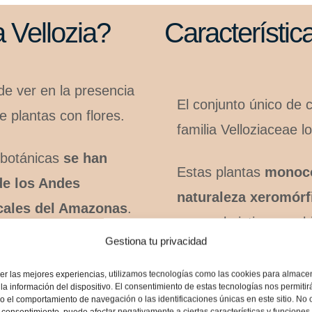
 Vellozia?
Característic
de ver en la presencia
El conjunto único de 
e plantas con flores.
familia Velloziaceae l
 botánicas
se han
Estas plantas
monoco
de los Andes
naturaleza xeromórf
icales del Amazonas
.
para subsistir en amb
Gestiona tu privacidad
especies incluso se a
zia
son endémicas de
hierbas anuales rígid
er las mejores experiencias, utilizamos tecnologías como las cookies para almace
la información del dispositivo. El consentimiento de estas tecnologías nos permitir
 el comportamiento de navegación o las identificaciones únicas en este sitio. No 
el consentimiento, puede afectar negativamente a ciertas características y funciones.