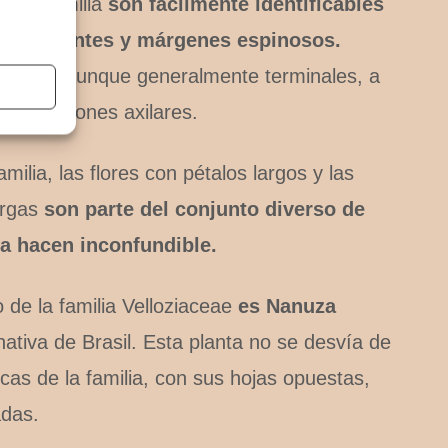
 esta familia
son fácilmente identificables
persistentes y márgenes espinosos.
cencias, aunque generalmente terminales, a
n posiciones axilares.
familia, las flores con pétalos largos y las
argas
son parte del conjunto diverso de
la hacen inconfundible.
de la familia Velloziaceae
es Nanuza
ativa de Brasil. Esta planta no se desvía de
picas de la familia, con sus hojas opuestas,
adas.