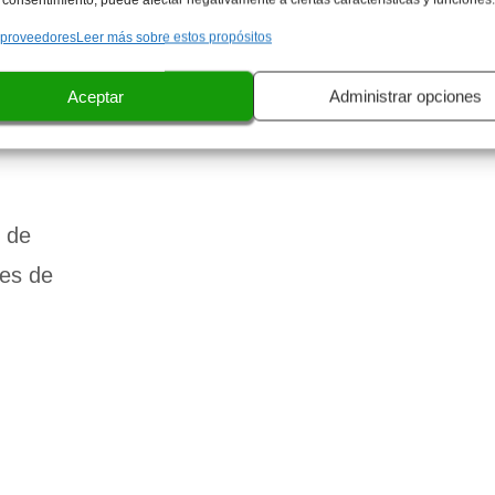
 proveedores
Leer más sobre estos propósitos
on más
 en el
Aceptar
Administrar opciones
 el
r de
es de