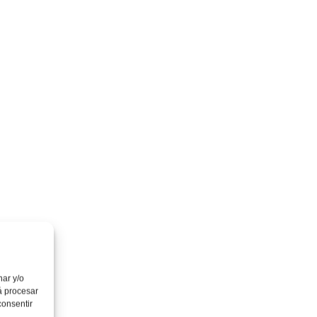
nar y/o
á procesar
consentir