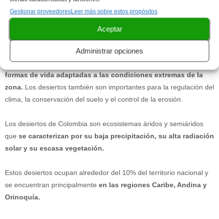
1.4
. Desiertos:
Aunque en un primer momento pueden parecer
Gestionar proveedores
Leer más sobre estos propósitos
lugares inhóspitos y sin vida, los desiertos
son ecosistemas muy
importantes para la biodiversidad y la conservación de
Aceptar
especies endémicas.
Administrar opciones
Son hogar de comunidades humanas
que han desarrollado
formas de vida adaptadas a las condiciones extremas de la
zona.
Los desiertos también son importantes para la regulación del
clima, la conservación del suelo y el control de la erosión.
Los desiertos de Colombia son ecosistemas áridos y semiáridos
que
se caracterizan por su baja precipitación, su alta radiación
solar y su escasa vegetación.
Estos desiertos ocupan alrededor del 10% del territorio nacional y
se encuentran principalmente
en las regiones Caribe, Andina y
Orinoquía.