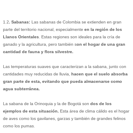
1.2
. Sabanas:
Las sabanas de Colombia se extienden en gran
parte del territorio nacional, especialmente
en la región de los
Llanos Orientales
. Estas regiones son ideales para la cría de
ganado y la agricultura, pero también s
on el hogar de una gran
cantidad de fauna y flora silvestre.
Las
temper
atur
as
su
aves
que
car
acter
iz
an
a
la
sab
ana
,
jun
to
con
cant
id
ades
m
uy
redu
c
idas
de
ll
u
via
,
hacen que el suelo absorba
gran parte de esta, evitando que pueda almacenarse como
agua subterránea.
La
sab
ana
de
la
Or
ino
qu
ia
y
la
de
Bog
ot
á
son
dos de los
ejemplos de esta situación.
Est
a
á
rea
de
clim
a
c
á
l
ido
es
el
hog
ar
de
a
ves
com
o
los
g
av
il
anes
,
gar
z
as
y
t
amb
i
én
de
grand
es
fel
inos
com
o
los
p
um
as
.