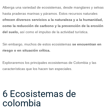
Alberga un
a
varied
ad
de
e
cos
ist
em
as
,
des
de
man
gl
ares
y
se
lv
as
hast
a
pr
ader
as
mar
inas
y
p
á
ram
os
.
Est
os
rec
urs
os
natural
es
ofrecen diversos servicios a la naturaleza y a la humanidad,
como la reducción de carbono y la prevención de la erosión
del suelo,
as
í
com
o
el
imp
ul
so
de
la
act
ivid
ad
tur
í
st
ica
.
Sin
embargo
,
much
os
de
est
os
e
cos
ist
em
as
se encuentran en
riesgo o en situación crítica.
Exploraremos los principales ecosistemas de Colombia y las
características que los hacen tan especiales.
6 Ecosistemas de
colombia