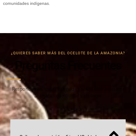
com
un
id
ades
ind
í
gen
as
.
¿QUIERES SABER MÁS DEL OCELOTE DE LA AMAZONIA?
Preguntas Frecuentes
Respondemos todas tus dudas sobre este bellísimo
animal al que cuidar y proteger