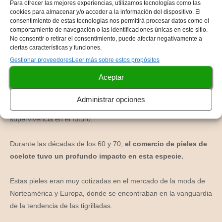
extinción
Para ofrecer las mejores experiencias, utilizamos tecnologías como las
cookies para almacenar y/o acceder a la información del dispositivo. El
consentimiento de estas tecnologías nos permitirá procesar datos como el
comportamiento de navegación o las identificaciones únicas en este sitio.
Lamentablemente, el Ocelote de la Amazonía
se encuentra en
No consentir o retirar el consentimiento, puede afectar negativamente a
peligro de extinción debido a la pérdida de hábitat
y a la
ciertas características y funciones.
caza furtiva.
Gestionar proveedores
Leer más sobre estos propósitos
Aceptar
La contaminación ambiental y la presencia de carreteras y
ciudades
también han afectado su población.
Es importante
Administrar opciones
tomar medidas para proteger a esta especie y asegurar su
supervivencia en el futuro.
Dur
ante
las
dé
c
adas
de
los
60
y
70
,
el comercio de pieles de
ocelote tuvo un profundo impacto en esta especie.
Est
as
p
iel
es
er
an
m
uy
c
ot
iz
adas
en
el
merc
ado
de
la
mod
a
de
Nort
e
am
é
rica
y
Europa
,
d
onde
se
enc
ont
rab
an
en
la
v
anguard
ia
de
la
tend
encia
de
las
t
igr
ill
adas
.