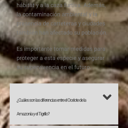
hábitat y a la caza furtiva. Además,
la contaminación ambiental y la
presencia de carreteras y ciudades
también han afectado su población.
Es importante tomar medidas para
proteger a esta especie y asegurar
su supervivencia en el futuro.
¿Cuáles son las diferencias entre el Ocelote de la
Amazonía y el Tigrillo?