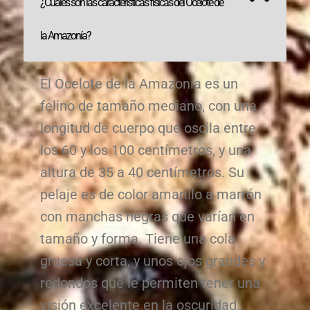
¿Cuáles son las características físicas del Ocelote de
la Amazonía?
El Ocelote de la Amazonía es un
felino de tamaño mediano, con una
longitud de cuerpo que oscila entre
los 60 y los 100 centímetros, y una
altura de 35 a 40 centímetros. Su
pelaje es de color amarillo a marrón
con manchas negras que varían en
tamaño y forma. Tiene una cola
gruesa y corta, y unos ojos grandes y
redondos que le permiten tener una
visión excelente en la oscuridad.