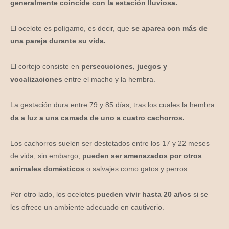
generalmente coincide con la estación lluviosa.
El ocelote es polígamo, es decir, que
se aparea con más de
una pareja durante su vida.
El cortejo consiste en
persecuciones, juegos y
vocalizaciones
entre el macho y la hembra.
La gestación dura entre 79 y 85 días, tras los cuales la hembra
da a luz a una camada de uno a cuatro cachorros.
Los
c
ach
or
ros
su
el
en
ser
dest
et
ados
ent
re
los
17
y
22
mes
es
de
v
ida
,
sin
embargo
,
pueden ser amenazados por otros
animales domésticos
o
salv
aj
es
com
o
g
atos
y
per
ros
.
Por
o
tro
l
ado
,
los
o
cel
otes
pueden vivir hasta 20 años
si
se
les
of
re
ce
un
ambient
e
ad
ec
u
ado
en
caut
iver
io
.