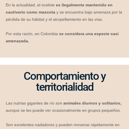
En
la
actual
idad
,
el
o
cel
ote
es ilegalmente mantenido en
cautiverio como mascota
y
se
enc
u
ent
ra
b
ajo
amen
aza
por
la
p
é
rd
ida
de
su
h
á
bit
at
y
el
atro
pell
am
ient
o
en
las
v
í
as
.
Por
est
a
r
az
ón
,
en
Colombia
se considera una especie casi
amenazada.
Comportamiento y
territorialidad
Las nutrias gigantes de río son
animales diurnos y solitarios,
aunque se les puede ver ocasionalmente en grupos pequeños.
Son excelentes nadadores y pueden moverse rápidamente en