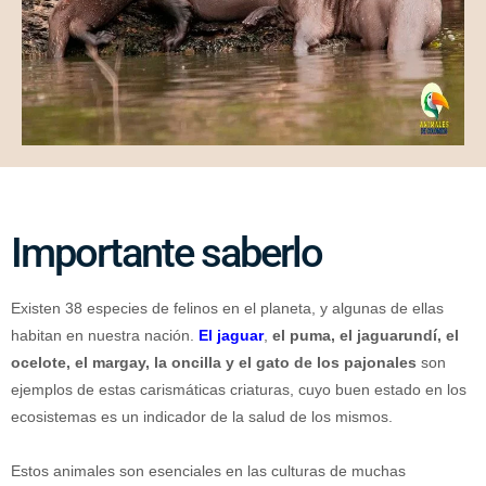
Importante saberlo
Ex
ist
en
38
es
pe
cies
de
fel
inos
en
el
planet
a
,
y
al
gun
as
de
ell
as
habit
an
en
nu
est
ra
n
aci
ón
.
El jaguar
,
el puma, el jaguarundí, el
ocelote, el margay, la oncilla y el gato de los pajonales
son
e
j
empl
os
de
est
as
car
ism
á
tic
as
c
ri
atur
as
,
c
uy
o
bu
en
est
ado
en
los
e
cos
ist
em
as
es
un
indic
ador
de
la
sal
ud
de
los
mism
os
.
E
st
os
anim
ales
son
es
en
cial
es
en
las
cult
uras
de
much
as