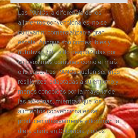
Las PANCs, a diferencia de los
alimentos convencionales, no se
cultivan ni comercializan a gran
escala. Aunque son comestibles y
nutritivas, han sido desplazadas por
cultivos más comunes como el maíz
o la papa. Las PANCs suelen ser más
resilientes, adaptadas a su entorno y
menos conocidas por la mayoría de
las personas, mientras que los
alimentos convencionales se
producen masivamente y dominan la
dieta diaria en Colombia y otros