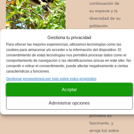
continuación de
su especie y la
diversidad de su
población.
Gestiona tu privacidad
Su
sistema
Para ofrecer las mejores experiencias, utilizamos tecnologías como las
reproductivo es
cookies para almacenar y/o acceder a la información del dispositivo. El
consentimiento de estas tecnologías nos permitirá procesar datos como el
complejo,
comportamiento de navegación o las identificaciones únicas en este sitio. No
combinando
consentir o retirar el consentimiento, puede afectar negativamente a ciertas
factores
características y funciones.
biológicos y
Gestionar proveedores
Leer más sobre estos propósitos
sociales. El
Aceptar
comportamiento
de apareamiento
Administrar opciones
de estos
primates es
fascinante, y
arroja luz sobre