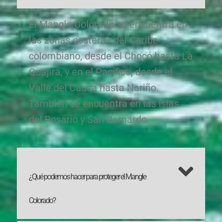
El Mangle Colorado se encuentra en
las zonas costeras del Caribe
colombiano, desde el Chocó hasta La
Guajira, y en el Pacífico, desde el
Valle del Cauca hasta Nariño.
También se encuentra en las islas
del Rosario y San Bernardo.
¿Qué podemos hacer para proteger el Mangle
Colorado?