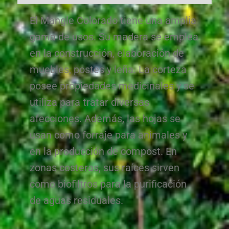
El Mangle Colorado tiene una amplia
gama de usos. Su madera se emplea
en la construcción, elaboración de
muebles, postes y leña. La corteza
posee propiedades medicinales y se
utiliza para tratar diversas
afecciones. Además, las hojas se
usan como forraje para animales y
en la producción de compost. En
zonas costeras, sus raíces sirven
como biofiltros para la purificación
de aguas residuales.