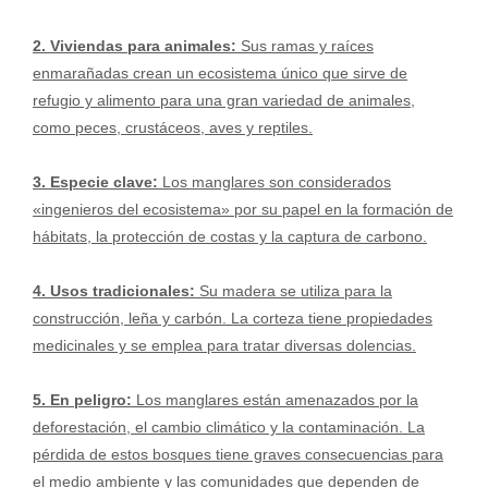
2. Viviendas para animales:
Sus ramas y raíces
enmarañadas crean un ecosistema único que sirve de
refugio y alimento para una gran variedad de animales,
como peces, crustáceos, aves y reptiles.
3. Especie clave:
Los manglares son considerados
«ingenieros del ecosistema» por su papel en la formación de
hábitats, la protección de costas y la captura de carbono.
4. Usos tradicionales:
Su madera se utiliza para la
construcción, leña y carbón. La corteza tiene propiedades
medicinales y se emplea para tratar diversas dolencias.
5. En peligro:
Los manglares están amenazados por la
deforestación, el cambio climático y la contaminación. La
pérdida de estos bosques tiene graves consecuencias para
el medio ambiente y las comunidades que dependen de