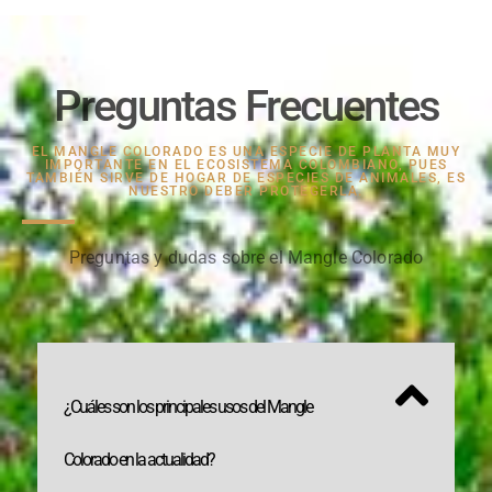
Preguntas Frecuentes
EL MANGLE COLORADO ES UNA ESPECIE DE PLANTA MUY
IMPORTANTE EN EL ECOSISTEMA COLOMBIANO, PUES
TAMBIÉN SIRVE DE HOGAR DE ESPECIES DE ANIMALES, ES
NUESTRO DEBER PROTEGERLA.
Preguntas y dudas sobre el Mangle Colorado
¿Cuáles son los principales usos del Mangle
Colorado en la actualidad?