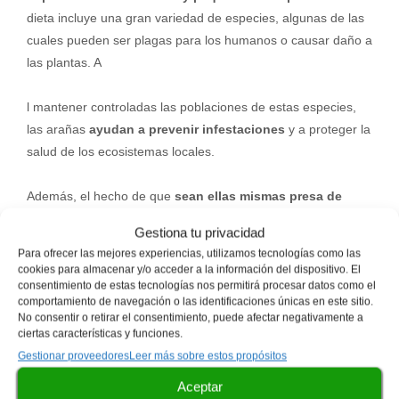
dieta incluye una gran variedad de especies, algunas de las
cuales pueden ser plagas para los humanos o causar daño a
las plantas. A
l mantener controladas las poblaciones de estas especies,
las arañas
ayudan a prevenir infestaciones
y a proteger la
salud de los ecosistemas locales.
Además, el hecho de que
sean ellas mismas presa de
otros animale
s aumenta su importancia. Son una fuente de
Gestiona tu privacidad
alimento vital para una variedad de especies, como
las
Para ofrecer las mejores experiencias, utilizamos tecnologías como las
aves, lagartos y otros insectos más grandes.
A través de
cookies para almacenar y/o acceder a la información del dispositivo. El
esta cadena alimenticia, la
Araneus granadensis
contribuye
consentimiento de estas tecnologías nos permitirá procesar datos como el
comportamiento de navegación o las identificaciones únicas en este sitio.
a la diversidad y al equilibrio del ecosistema.
No consentir o retirar el consentimiento, puede afectar negativamente a
ciertas características y funciones.
Es importante destacar que su existencia
también influye
Gestionar proveedores
Leer más sobre estos propósitos
en la salud del suelo
y en la calidad del descomposición de
Aceptar
la materia orgánica.