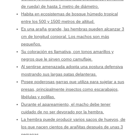
de rueda) de hasta 1 metro de diámetro.
Habita en ecosistemas de bosque húmedo tropical
entre los 500 y 1500 metros de altitud.
Es una araña grande, las hembras pueden alcanzar 3
cm de longitud corporal. Los machos son más
pequeños.
Su coloración es llamativa, con tonos amarillos y
negros que le sirven como camuflaje.
Al sentirse amenazada adopta una postura defensiva
mostrando sus largas patas delanteras.
Posee poderosas garras que utiliza para sujetar a sus
presas, principalmente insectos como escarabajos,
libélulas y polillas.
Durante el apareamiento, el macho debe tener
cuidado de no ser devorado por la hembra.
La hembra puede producir varios sacos de huevos, de
los que nacen cientos de arañitas después de unas 3
semanas.