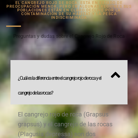
EL CANGREJO ROJO DE ROCA, ESTÁ EN ESTADO DE
PREOCUPACIÓN MENOR, PERO EN ALGUNAS REGIONES SUS
POBLACIONES ESTÁN EN CLARO DECLIVE POR LA
CONTAMINACIÓN DE SU HÁBITAT Y LA PESCA
INDISCRIMINADA
Preguntas y dudas sobre el Cangrejo Rojo de Roca
¿Cuál es la diferencia entre el cangrejo rojo de roca y el
cangrejo de las rocas?
El cangrejo rojo de roca (Grapsus
grapsus) y el cangrejo de las rocas
(Plagusia depressa) son dos