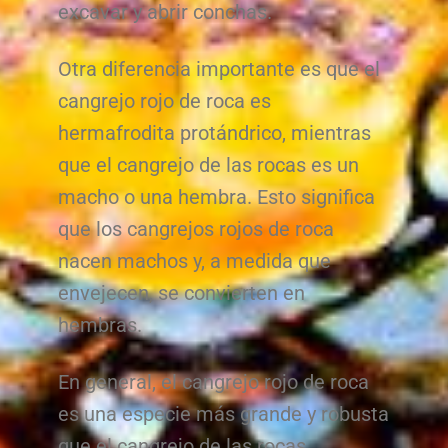
excavar y abrir conchas.
Otra diferencia importante es que el
cangrejo rojo de roca es
hermafrodita protándrico, mientras
que el cangrejo de las rocas es un
macho o una hembra. Esto significa
que los cangrejos rojos de roca
nacen machos y, a medida que
envejecen, se convierten en
hembras.
En general, el cangrejo rojo de roca
es una especie más grande y robusta
que el cangrejo de las rocas.