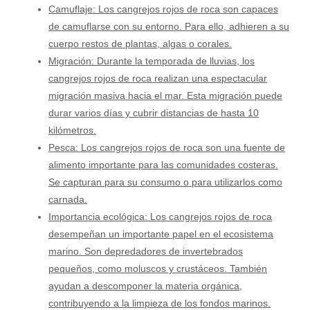
Camuflaje: Los cangrejos rojos de roca son capaces
de camuflarse con su entorno. Para ello, adhieren a su
cuerpo restos de plantas, algas o corales.
Migración: Durante la temporada de lluvias, los
cangrejos rojos de roca realizan una espectacular
migración masiva hacia el mar. Esta migración puede
durar varios días y cubrir distancias de hasta 10
kilómetros.
Pesca: Los cangrejos rojos de roca son una fuente de
alimento importante para las comunidades costeras.
Se capturan para su consumo o para utilizarlos como
carnada.
Importancia ecológica: Los cangrejos rojos de roca
desempeñan un importante papel en el ecosistema
marino. Son depredadores de invertebrados
pequeños, como moluscos y crustáceos. También
ayudan a descomponer la materia orgánica,
contribuyendo a la limpieza de los fondos marinos.