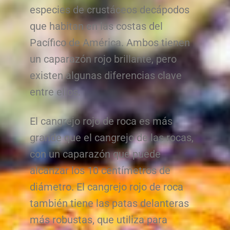
especies de crustáceos decápodos
que habitan en las costas del
Pacífico de América. Ambos tienen
un caparazón rojo brillante, pero
existen algunas diferencias clave
entre ellos.
El cangrejo rojo de roca es más
grande que el cangrejo de las rocas,
con un caparazón que puede
alcanzar los 10 centímetros de
diámetro. El cangrejo rojo de roca
también tiene las patas delanteras
más robustas, que utiliza para