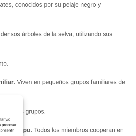
ates, conocidos por su pelaje negro y
ensos árboles de la selva, utilizando sus
nto.
iliar.
Viven en pequeños grupos familiares de
tra otros grupos.
nar y/o
á procesar
 del grupo.
Todos los miembros cooperan en
consentir