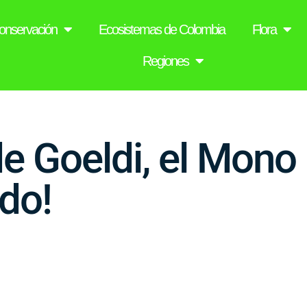
onservación
Ecosistemas de Colombia
Flora
Regiones
de Goeldi, el Mon
do!