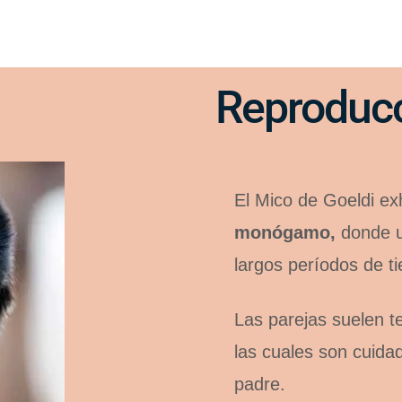
Reproducc
El Mico de Goeldi e
monógamo,
donde u
largos períodos de t
Las parejas suelen 
las cuales son cuida
padre.