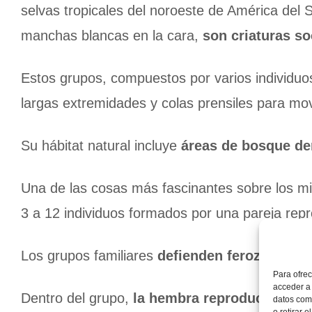
selvas tropicales del noroeste de América del 
manchas blancas en la cara,
son criaturas so
Estos grupos, compuestos por varios individuo
largas extremidades y colas prensiles para mo
Su hábitat natural incluye
áreas de bosque d
Una de las cosas más fascinantes sobre los m
3 a 12 individuos formados por una pareja re
Los grupos familiares
defienden ferozmente s
Para ofrec
acceder a 
Dentro del grupo,
la hembra reproductora es l
datos como
o retirar 