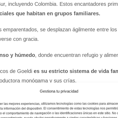
Sur, incluyendo Colombia. Estos encantadores prim
ciales que habitan en grupos familiares.
s emparentados, se desplazan ágilmente entre los d
verse con gracia.
enso y húmedo
, donde encuentran refugio y alime
icos de Goeldi
es su estricto sistema de vida fam
productora monógama y sus crías.
Gestiona tu privacidad
u territorio de varios kilómetros cuadrados
con
er las mejores experiencias, utilizamos tecnologías como las cookies para almace
la información del dispositivo. El consentimiento de estas tecnologías nos permitir
a líder y decide los movimientos y actividades
 el comportamiento de navegación o las identificaciones únicas en este sitio. No 
el consentimiento, puede afectar negativamente a ciertas características y funciones.