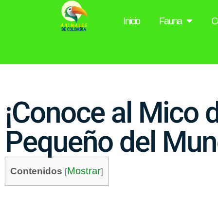
Inicio
Fauna
C
¡Conoce al Mico 
Pequeño del Mun
Mostrar
Contenidos
[
]