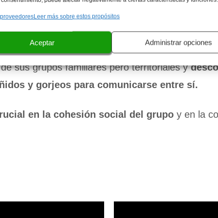
entándolas y protegiéndolas.
 proveedores
Leer más sobre estos propósitos
pervivencia de las pequeñas crías
, que nacen m
Aceptar
Administrar opciones
e sus grupos familiares pero territoriales y
desco
ñidos y gorjeos para comunicarse entre sí.
ucial en la cohesión social del grupo
y en la c