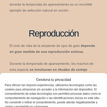
durante la temporada de apareamiento es un increíble
ejemplo de selección natural en acción.
Reproducción
El ciclo de vida de la serpiente de ojos de gato
depende
en gran medida de una reproducción exitosa.
Durante la temporada de apareamiento, los machos de
esta especie
se involucran en rituales de cortejo
elaborados para atraer posibles parejas.
Gestiona tu privacidad
Para ofrecer las mejores experiencias, utilizamos tecnologías como las
Exhibiendo movimientos de cabeza y ondulaciones
cookies para almacenar y/o acceder a la información del dispositivo. El
corporales para demostrar su aptitud,
los machos luego
consentimiento de estas tecnologías nos permitirá procesar datos como el
comportamiento de navegación o las identificaciones únicas en este sitio.
insertan uno de sus hemipenes en la cloaca de la
No consentir o retirar el consentimiento, puede afectar negativamente a
hembra
para iniciar la fertilización interna.
ciertas características y funciones.