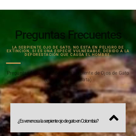
Preguntas Frecuentes
LA SERPIENTE OJO DE GATO, NO ESTA EN PELIGRO DE
EXTINCIÓN, SI ES UNA ESPECIE VULNERABLE, DEBIDO A LA
DEFORESTACIÓN QUE CAUSA EL HOMBRE.
Preguntas frecuentes de la La serpiente de Ojos de Gato
(Leptodeira annulata)
¿Es venenosa la serpiente ojo de gato en Colombia?