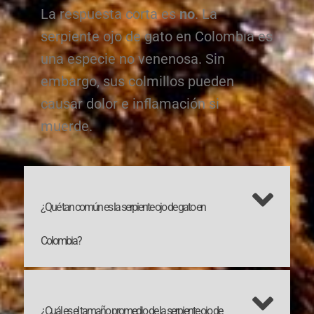
La respuesta corta es
no
. La
serpiente ojo de gato en Colombia es
una especie no venenosa. Sin
embargo, sus colmillos pueden
causar dolor e inflamación si
muerde.
¿Qué tan común es la serpiente ojo de gato en
Colombia?
¿Cuál es el tamaño promedio de la serpiente ojo de