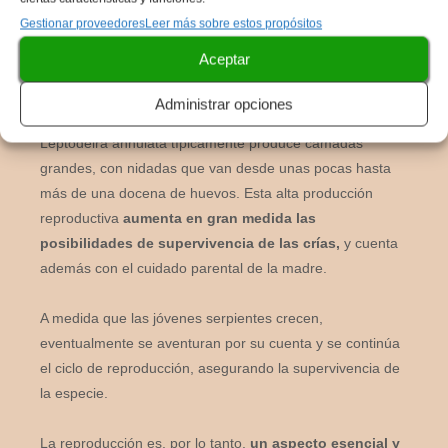
Gestionar proveedores
Leer más sobre estos propósitos
Este proceso
es común en muchos reptiles,
y después
Aceptar
de un período de gestación, la hembra pone los huevos,
y eclosionan por si solos.
Administrar opciones
Leptodeira annulata típicamente produce camadas
grandes, con nidadas que van desde unas pocas hasta
más de una docena de huevos. Esta alta producción
reproductiva
aumenta en gran medida las
posibilidades de supervivencia de las crías,
y cuenta
además con el cuidado parental de la madre.
A medida que las jóvenes serpientes crecen,
eventualmente se aventuran por su cuenta y se continúa
el ciclo de reproducción, asegurando la supervivencia de
la especie.
La reproducción es, por lo tanto,
un aspecto esencial y