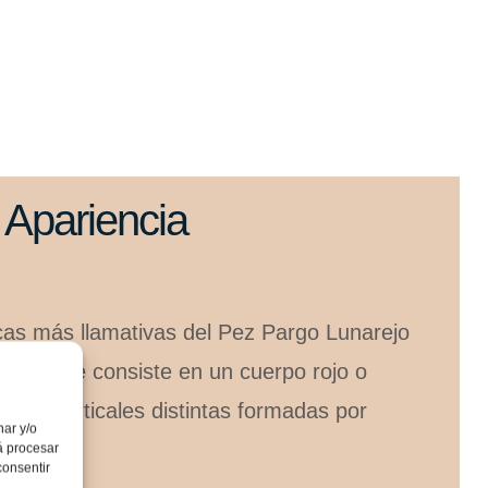
Apariencia
icas más llamativas del Pez Pargo Lunarejo
ante,
que consiste en un cuerpo rojo o
ayas verticales distintas formadas por
nar y/o
á procesar
consentir