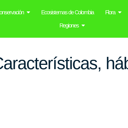
onservación
Ecosistemas de Colombia
Flora
Regiones
racterísticas, háb