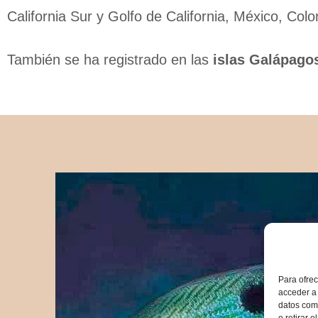
California Sur y Golfo de California, México, Col
También se ha registrado en las
islas Galápagos
Para ofrec
acceder a 
datos como
o retirar 