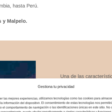
ombia, hasta Perú.
 y Malpelo.
Una de las característ
es
su coloración vibr
Gestiona tu privacidad
naranja mezclado con r
er las mejores experiencias, utilizamos tecnologías como las cookies para almace
manchas claras.
la información del dispositivo. El consentimiento de estas tecnologías nos permitir
 el comportamiento de navegación o las identificaciones únicas en este sitio. No 
el consentimiento, puede afectar negativamente a ciertas características y funciones.