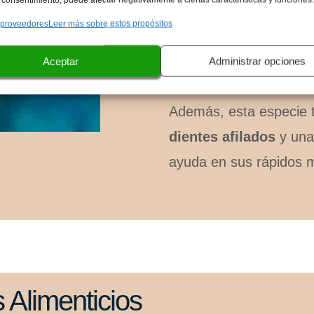
Estas manchas no sol
 proveedores
Leer más sobre estos propósitos
camuflaje
, sino que t
Aceptar
Administrar opciones
pez.
Además, esta especie 
dientes afilados
y una
ayuda en sus rápidos m
 Alimenticios