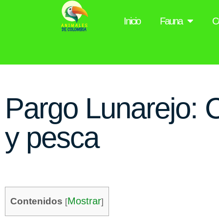
Inicio
Fauna
C
Pargo Lunarejo: Ca
y pesca
Mostrar
Contenidos
[
]