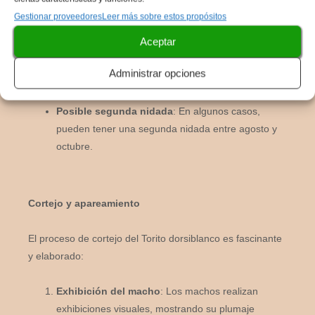
La temporada de reproducción del Torito dorsiblanco
Gestionar proveedores
Leer más sobre estos propósitos
generalmente coincide con los períodos de mayor
disponibilidad de alimentos en su hábitat:
Aceptar
Administrar opciones
Época principal
: Suele ocurrir entre los meses de
marzo y julio.
Posible segunda nidada
: En algunos casos,
pueden tener una segunda nidada entre agosto y
octubre.
Cortejo y apareamiento
El proceso de cortejo del Torito dorsiblanco es fascinante
y elaborado:
Exhibición del macho
: Los machos realizan
exhibiciones visuales, mostrando su plumaje