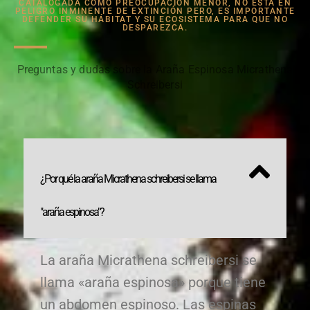
CATALOGADA COMO PREOCUPACIÓN MENOR, NO ESTÁ EN
PELIGRO INMINENTE DE EXTINCIÓN PERO, ES IMPORTANTE
DEFENDER SU HÁBITAT Y SU ECOSISTEMA PARA QUE NO
DESPAREZCA.
Preguntas y dudas sobre la Araña Espinosa Micrathena
Schreibersi
¿Por qué la araña Micrathena schreibersi se llama
"araña espinosa"?
La araña Micrathena schreibersi se
llama «araña espinosa» porque tiene
un abdomen espinoso. Las espinas