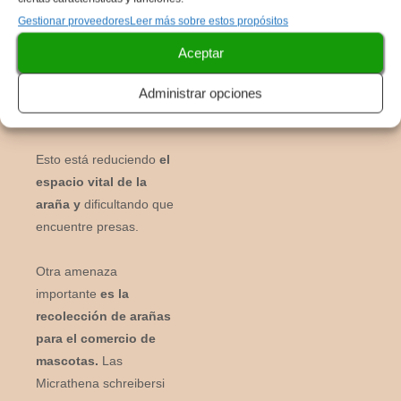
selvas tropicales, donde
Gestionar proveedores
Leer más sobre estos propósitos
vive esta araña, están
siendo destruidas a un
Aceptar
ritmo alarmante debido a
la tala, la agricultura y el
Administrar opciones
desarrollo urbano.
Esto está reduciendo
el
espacio vital de la
araña y
dificultando que
encuentre presas.
Otra amenaza
importante
es la
recolección de arañas
para el comercio de
mascotas.
Las
Micrathena schreibersi