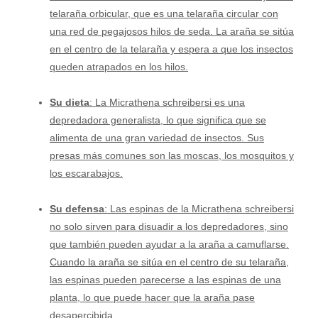
telaraña orbicular, que es una telaraña circular con
una red de pegajosos hilos de seda. La araña se sitúa
en el centro de la telaraña y espera a que los insectos
queden atrapados en los hilos.
Su dieta
: La Micrathena schreibersi es una
depredadora generalista, lo que significa que se
alimenta de una gran variedad de insectos. Sus
presas más comunes son las moscas, los mosquitos y
los escarabajos.
Su defensa
: Las espinas de la Micrathena schreibersi
no solo sirven para disuadir a los depredadores, sino
que también pueden ayudar a la araña a camuflarse.
Cuando la araña se sitúa en el centro de su telaraña,
las espinas pueden parecerse a las espinas de una
planta, lo que puede hacer que la araña pase
desapercibida.