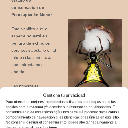
estado de
conservación de
Preocupación Menor
.
Esto significa que la
especie
no está en
peligro de extinción,
pero podría estarlo en el
futuro si las amenazas
que enfrenta no se
abordan.
Las principales
amenazas que enfrenta
Gestiona tu privacidad
la Micrathena schreibersi
Para ofrecer las mejores experiencias, utilizamos tecnologías como las
cookies para almacenar y/o acceder a la información del dispositivo. El
son
la destrucción de
consentimiento de estas tecnologías nos permitirá procesar datos como el
su hábitat y la pérdida
comportamiento de navegación o las identificaciones únicas en este sitio.
de biodiversidad.
Las
No consentir o retirar el consentimiento, puede afectar negativamente a
ciertas características y funciones.