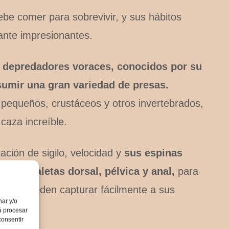
be comer para sobrevivir, y sus hábitos
ante impresionantes.
 depredadores voraces, conocidos por su
umir una gran variedad de presas.
 pequeños, crustáceos y otros invertebrados,
caza increíble.
ación de sigilo, velocidad y
sus espinas
en las aletas dorsal, pélvica y anal,
para
timas, pueden capturar fácilmente a sus
nar y/o
á procesar
consentir