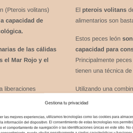
n (Pterois volitans)
El
pterois volitans
de
la capacidad de
alimentarios son bast
cológica.
Estos peces león
son
narias de las cálidas
capacidad para cons
s el Mar Rojo y el
Principalmente peces
tienen una técnica de 
a liberaciones
Utilizando una combin
han aumentado en
venenosas, situadas 
Gestiona tu privacidad
l océano Atlántico, e
inmovilizar a sus víc
er las mejores experiencias, utilizamos tecnologías como las cookies para almace
eo.
presas.
la información del dispositivo. El consentimiento de estas tecnologías nos permitir
 el comportamiento de navegación o las identificaciones únicas en este sitio. No 
el consentimiento, puede afectar negativamente a ciertas características y funciones.