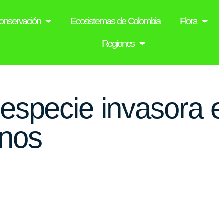
onservación
Ecosistemas de Colombia
Flora
Regiones
especie invasora 
inos