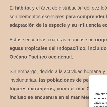
El
hábitat
y el área de distribución del pez leó
son elementos esenciales
para comprender 
adaptación de la especie y su influencia e
Estas seductoras criaturas marinas son
origi
aguas tropicales del Indopacífico, incluido
Océano Pacífico occidental.
Sin embargo, debido a la actividad humana y 
involuntarias,
las poblaciones de pez león 
lugares extranjeros, como el mar Caribe, e
Para ofrec
incluso se encuentra en el mar Mediterrán
acceder a 
datos como
o retirar 