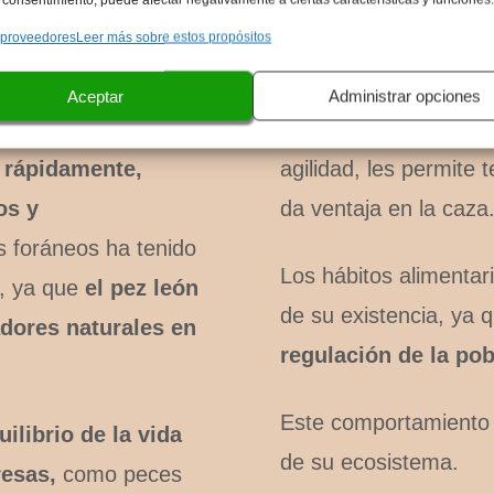
ornos, como arrecifes
Esta especie
es una 
 proveedores
Leer más sobre estos propósitos
mitido su próspera
fuentes de alimento
Aceptar
Administrar opciones
Su capacidad para mi
 rápidamente,
agilidad, les permite
os y
da ventaja en la caza
 foráneos ha tenido
Los hábitos alimentari
s, ya que
el pez león
de su existencia, ya 
dores naturales en
regulación de la po
Este comportamiento c
uilibrio de la vida
de su ecosistema.
esas,
como peces