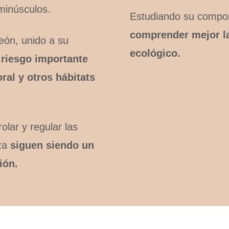
 minúsculos.
Estudiando su compo
comprender mejor la
eón, unido a su
ecológico.
 riesgo importante
oral y otros hábitats
lar y regular las
rza
siguen siendo un
ión.