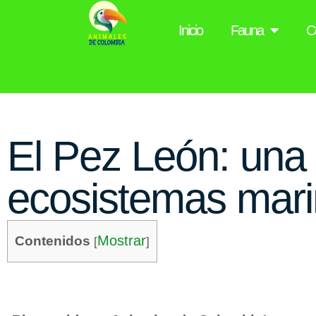
Inicio
Fauna
C
El Pez León: una 
ecosistemas mar
Mostrar
Contenidos
[
]