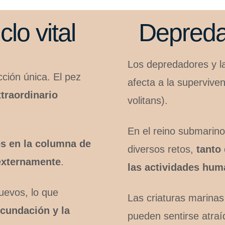
lo vital
Depreda
Los depredadores y l
cción única. El pez
afecta a la superviven
traordinario
volitans).
En el reino submarino
os en la columna de
diversos retos,
tanto
externamente
.
las actividades hum
uevos, lo que
Las criaturas marina
ecundación y la
pueden sentirse atraí