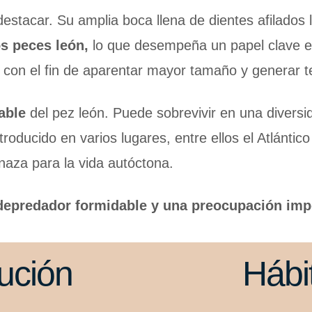
estacar. Su amplia boca llena de dientes afilados l
s peces león,
lo que desempeña un papel clave en 
o con el fin de aparentar mayor tamaño y generar 
able
del pez león. Puede sobrevivir en una diversi
roducido en varios lugares, entre ellos el Atlántico
aza para la vida autóctona.
depredador formidable y una preocupación impo
bución
Hábi