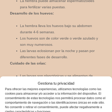
La hembra puede almacenar espermatozoides
para fertilizar varias puestas.
Desarrollo de los huevos:
La hembra lleva los huevos bajo su abdomen
durante 4-6 semanas.
Los huevos son de color verde o verde azulado y
son muy numerosos.
Las larvas eclosionan por la noche y pasan por
diferentes fases de desarrollo.
Cuidado de las crías:
Las larvas son planctónicas y se alimentan de
algas y microorganismos.
Gestiona tu privacidad
Las larvas que sobreviven a la fase planctónica se
Para ofrecer las mejores experiencias, utilizamos tecnologías como las
cookies para almacenar y/o acceder a la información del dispositivo. El
convierten en juveniles.
consentimiento de estas tecnologías nos permitirá procesar datos como el
Los juveniles se establecen en el fondo marino y
comportamiento de navegación o las identificaciones únicas en este sitio.
adoptan el comportamiento adulto.
No consentir o retirar el consentimiento, puede afectar negativamente a
ciertas características y funciones.