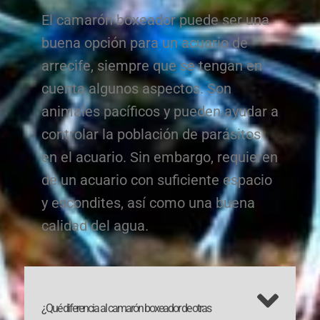
El camarón boxeador puede ser una
buena opción para un acuario de
arrecife, siempre que se tengan en
cuenta algunos aspectos. Son
animales pacíficos y pueden ayudar a
controlar la población de parásitos
en el acuario. Sin embargo, requieren
de un acuario con suficiente espacio
y escondites, así como una buena
calidad del agua.
¿Qué diferencia al camarón boxeador de otras