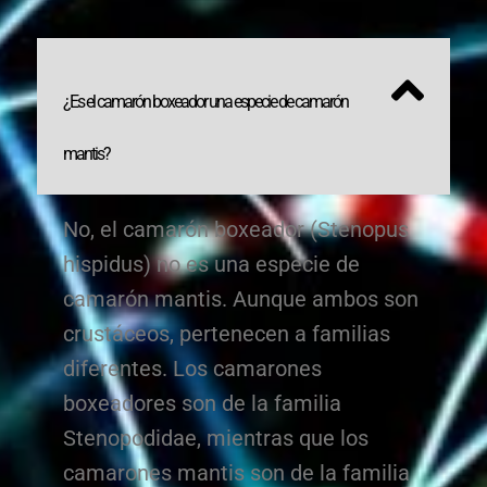
¿Es el camarón boxeador una especie de camarón
mantis?
No, el camarón boxeador (Stenopus
hispidus) no es una especie de
camarón mantis. Aunque ambos son
crustáceos, pertenecen a familias
diferentes. Los camarones
boxeadores son de la familia
Stenopodidae, mientras que los
camarones mantis son de la familia