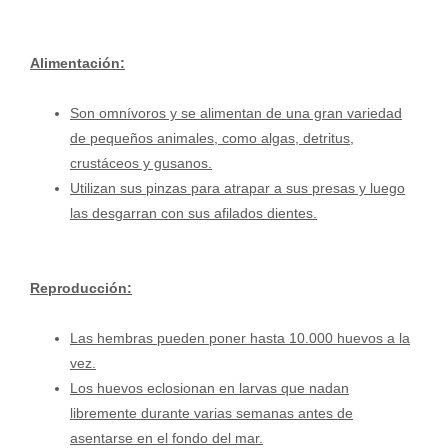
Alimentación:
Son omnívoros y se alimentan de una gran variedad
de pequeños animales, como algas, detritus,
crustáceos y gusanos.
Utilizan sus pinzas para atrapar a sus presas y luego
las desgarran con sus afilados dientes.
Reproducción:
Las hembras pueden poner hasta 10.000 huevos a la
vez.
Los huevos eclosionan en larvas que nadan
libremente durante varias semanas antes de
asentarse en el fondo del mar.