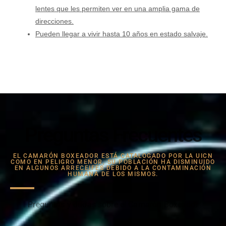
lentes que les permiten ver en una amplia gama de
direcciones.
Pueden llegar a vivir hasta 10 años en estado salvaje.
Preguntas Frecuentes
EL CAMARÓN BOXEADOR ESTÁ CATALOGADO POR LA UICN
COMO EN PELIGRO MENOR, SU POBLACIÓN HA DISMINUIDO
EN ALGUNOS ARRECEIFES DEBIDO A LA CONTAMINACIÓN
HUMANA DE LOS MISMOS.
Preguntas y dudas sobre el Camarón Boxeador