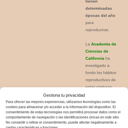
tienen
determinadas
épocas del año
para
reproducirse.
La
Academia de
Ciencias de
California
ha
investigado a
fondo los hábitos
reproductivos de
estas criaturas,
lo que ha
Gestiona tu privacidad
permitido
Para ofrecer las mejores experiencias, utilizamos tecnologías como las
cookies para almacenar y/o acceder a la información del dispositivo. El
conocer mejor
consentimiento de estas tecnologías nos permitirá procesar datos como el
su sistema
comportamiento de navegación o las identificaciones únicas en este sitio.
único.
No consentir o retirar el consentimiento, puede afectar negativamente a
ciertas características y funciones.