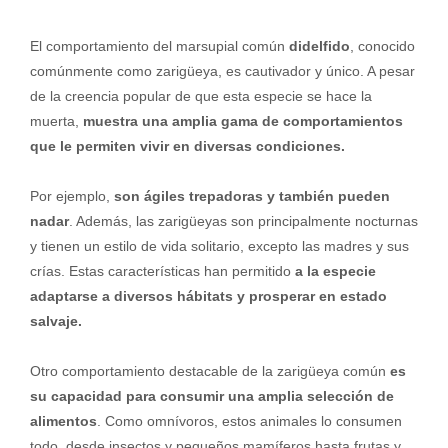
El comportamiento del marsupial común
didelfido
, conocido
comúnmente como zarigüeya, es cautivador y único. A pesar
de la creencia popular de que esta especie se hace la
muerta,
muestra una amplia gama de comportamientos
que le permiten vivir en diversas condiciones.
Por ejemplo,
son ágiles trepadoras y también pueden
nadar
. Además, las zarigüeyas son principalmente nocturnas
y tienen un estilo de vida solitario, excepto las madres y sus
crías. Estas características han permitido
a la especie
adaptarse a diversos hábitats y prosperar en estado
salvaje.
Otro comportamiento destacable de la zarigüeya común
es
su capacidad para consumir una amplia selección de
alimentos
. Como omnívoros, estos animales lo consumen
todo, desde insectos y pequeños mamíferos hasta frutas y