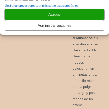
Gestionar proveedores
Leer más sobre estos propósitos
Después del
apareamiento,
la
Aceptar
zarigüeya
Administrar opciones
madre retiene
los huevos
fecundados en
sus dos úteros
durante 12-14
días.
Estos
huevos
eclosionan en
diminutas crías,
que sólo miden
media pulgada
de largo y pesan
menos de un
gramo.