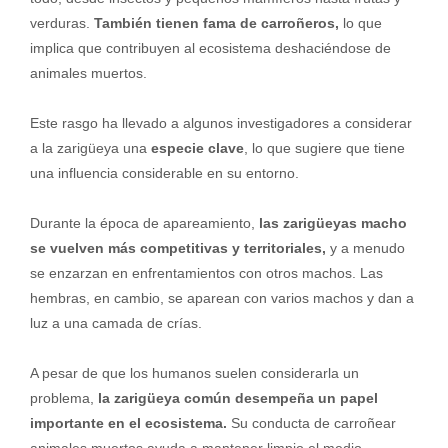
verduras.
También tienen fama de carroñeros,
lo que
implica que contribuyen al ecosistema deshaciéndose de
animales muertos.
Este rasgo ha llevado a algunos investigadores a considerar
a la zarigüeya una
especie clave
, lo que sugiere que tiene
una influencia considerable en su entorno.
Durante la época de apareamiento,
las zarigüeyas macho
se vuelven más competitivas y territoriales,
y a menudo
se enzarzan en enfrentamientos con otros machos. Las
hembras, en cambio, se aparean con varios machos y dan a
luz a una camada de crías.
A pesar de que los humanos suelen considerarla un
problema,
la zarigüeya común desempeña un papel
importante en el ecosistema.
Su conducta de carroñear
animales muertos ayuda a mantener limpio el medio