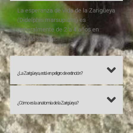
La esperanza de vida de la Zarigüeya
(Didelphis marsupialis) es
generalmente de 2 a 4 años en
estado salvaje.
¿La Zarigüeya, está en peligro de extinción?
¿Cómo es la anatomía de la Zarigüeya?