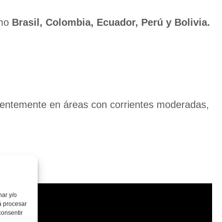
omo
Brasil, Colombia, Ecuador, Perú y Bolivia.
entemente en áreas con corrientes moderadas,
nar y/o
á procesar
consentir