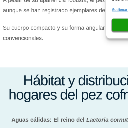
A pesar de su apariencia robusta, el pez cofre c
aunque se han registrado ejemplares de hasta 7
Gestionar
Su cuerpo compacto y su forma angular le confi
convencionales.
Hábitat y distribuc
hogares del pez cof
Aguas cálidas: El reino del
Lactoria cornu