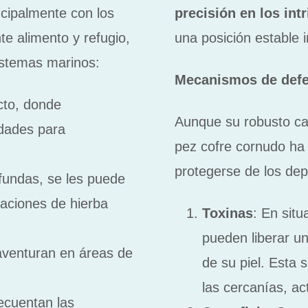
ncipalmente con los
precisión en los int
e alimento y refugio,
una posición estable 
istemas marinos:
Mecanismos de defe
ecto, donde
Aunque su robusto cap
idades para
pez cofre cornudo ha 
protegerse de los de
fundas, se les puede
aciones de hierba
Toxinas
: En sit
pueden liberar u
aventuran en áreas de
de su piel. Esta 
las cercanías, a
recuentan las