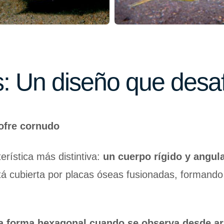
as: Un diseño que desa
ofre cornudo
rística más distintiva:
un cuerpo rígido y angula
stá cubierta por placas óseas fusionadas, formand
a forma hexagonal cuando se observa desde ar