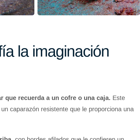
fía la imaginación
r que recuerda a un cofre o una caja.
Este
o un caparazón resistente que le proporciona una
riba
, con bordes afilados que le confieren un