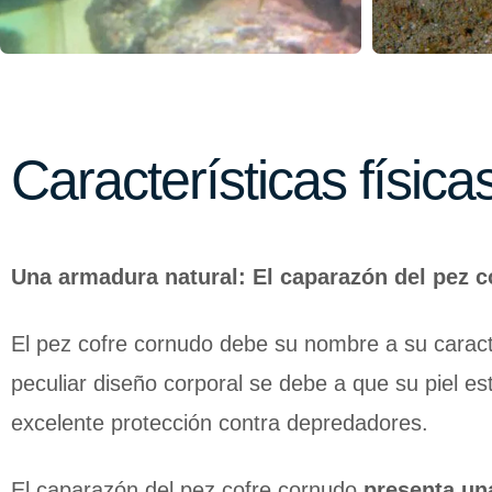
Características físic
Una armadura natural: El caparazón del pez c
El pez cofre cornudo debe su nombre a su caracte
peculiar diseño corporal se debe a que su piel e
excelente protección contra depredadores.
El caparazón del pez cofre cornudo
presenta un