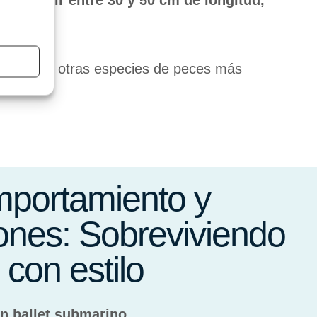
len medir entre 30 y 50 cm de longitud,
do entre otras especies de peces más
portamiento y
ones: Sobreviviendo
con estilo
Un ballet submarino