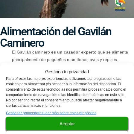
Alimentación del Gavilán
Caminero
El Gavilán caminero
es un cazador experto
que se alimenta
principalmente de pequeños mamíferos, aves y reptiles.
Gestiona tu privacidad
Su técnica de caza consiste en
realizar vuelos bajos y
Para ofrecer las mejores experiencias, utilizamos tecnologías como las
rápidos sobre el suelo o la vegetación, aprovechando su
cookies para almacenar y/o acceder a la información del dispositivo. El
aguda visión
para detectar presas en movimiento.
consentimiento de estas tecnologías nos permitirá procesar datos como el
comportamiento de navegación o las identificaciones únicas en este sitio.
No consentir o retirar el consentimiento, puede afectar negativamente a
Una vez que localiza a su presa, el Gavilán caminero
se
ciertas características y funciones.
abalanza en picada y atrapa al animal con sus garras
Gestionar proveedores
Leer más sobre estos propósitos
afiladas.
Aceptar