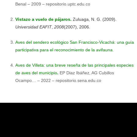
Benal – 2009 – repositorio.uptc.edu.co
Vistazo a vuelo de pájaros.
Zuluaga, N. G. (2009).
Universidad EAFIT
,
2008
(2007), 2006.
Aves del sendero ecológico San Francisco-Vicachá: una guía
participativa para el reconocimiento de la avifauna.
Aves de Villeta: una breve reseña de las principales especies
de aves del municipio
.
EP Diaz Ibáñez, AG Cubillos
Ocampo… – 2022 – repositorio.sena.edu.co