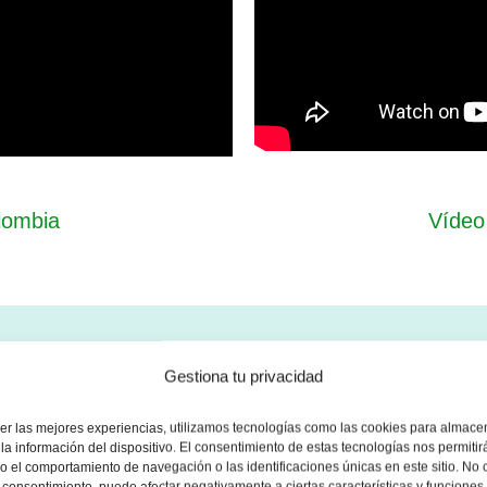
lombia
Vídeo
Gestiona tu privacidad
er las mejores experiencias, utilizamos tecnologías como las cookies para almace
Este manatí prefiere hab
la información del dispositivo. El consentimiento de estas tecnologías nos permitir
 el comportamiento de navegación o las identificaciones únicas en este sitio. No 
como ríos, estuarios, bah
el consentimiento, puede afectar negativamente a ciertas características y funciones.