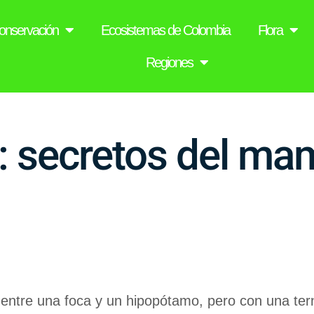
onservación
Ecosistemas de Colombia
Flora
Regiones
: secretos del ma
tre una foca y un hipopótamo, pero con una ternura