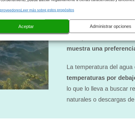
desde el
Golfo de México
 proveedores
Leer más sobre estos propósitos
de Brasil.
Aceptar
Administrar opciones
Es capaz de moverse en
muestra una preferencia
La temperatura del agua e
temperaturas por debajo
lo que lo lleva a buscar 
naturales o descargas de