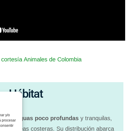
 cortesía Animales de Colombia
Hábitat
nar y/o
itar en
aguas poco profundas
y tranquilas,
á procesar
consentir
ías y áreas costeras.
Su distribución abarca