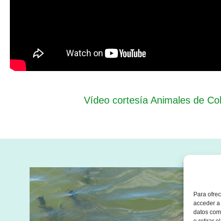
Vídeo cortesía Animales de Co
Para ofrec
acceder a 
datos como
o retirar 