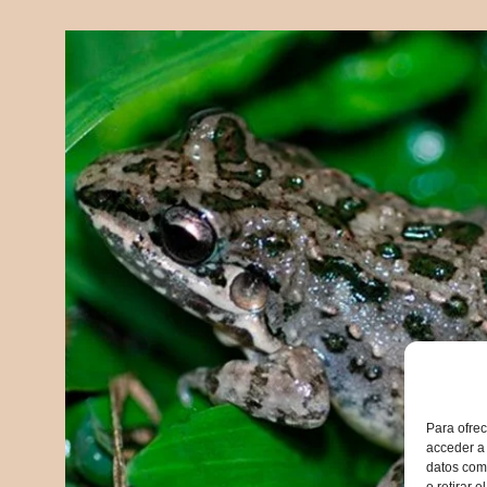
Para ofrec
acceder a 
datos como
o retirar 