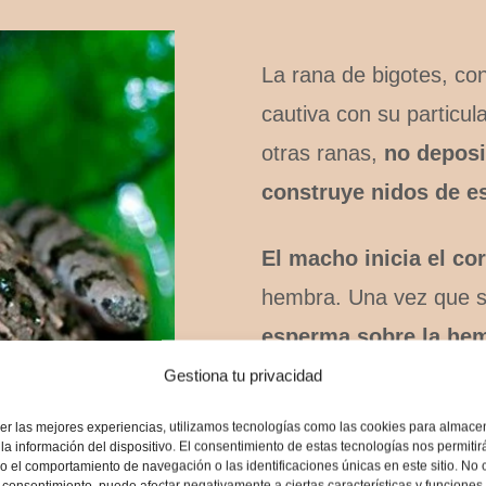
La rana de bigotes, con
cautiva con su particul
otras ranas,
no deposi
construye nidos de 
El macho inicia el cor
hembra. Una vez que 
esperma sobre la he
gelatinosa de huevos
Gestiona tu privacidad
batir la masa con sus
er las mejores experiencias, utilizamos tecnologías como las cookies para almace
la información del dispositivo. El consentimiento de estas tecnologías nos permitir
densa
que envuelve lo
 el comportamiento de navegación o las identificaciones únicas en este sitio. No 
el consentimiento, puede afectar negativamente a ciertas características y funciones.