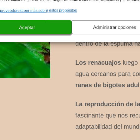
Esta espuma
protege 
 proveedores
Leer más sobre estos propósitos
depredadores mientras 
Aceptar
Administrar opciones
huevos eclosionan y
em
dentro de la espuma h
Los renacuajos
luego 
agua cercanos para com
ranas de bigotes adul
La reproducción de la
fascinante que nos recu
adaptabilidad del mund