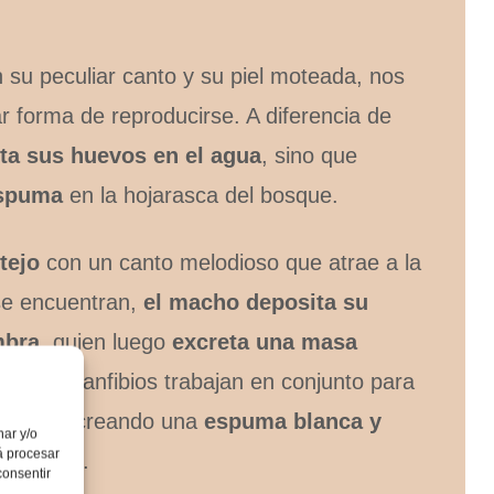
 su peculiar canto y su piel moteada, nos
ar forma de reproducirse. A diferencia de
ta sus huevos en el agua
, sino que
espuma
en la hojarasca del bosque.
tejo
con un canto melodioso que atrae a la
se encuentran,
el macho deposita su
mbra
, quien luego
excreta una masa
. Ambos anfibios trabajan en conjunto para
 patas
, creando una
espuma blanca y
nar y/o
á procesar
s huevos.
consentir