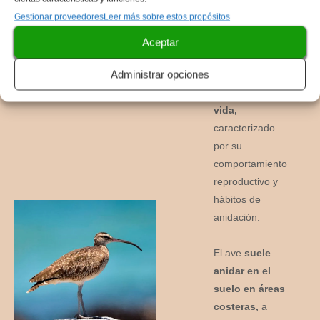
El ciclo de
Gestionar proveedores
Leer más sobre estos propósitos
reproducción del
zarapito trinador
Aceptar
es un aspecto
Administrar opciones
significativo de
su historia de
vida,
caracterizado
por su
comportamiento
reproductivo y
hábitos de
anidación.
El ave
suele
anidar en el
suelo en áreas
costeras,
a