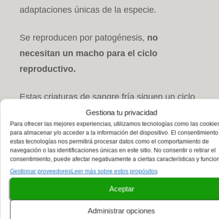
adaptaciones únicas de la especie.
Se reproducen por patogénesis,
no
necesitan un macho para el ciclo
reproductivo.
Estas criaturas de sangre fría siguen un ciclo
reproductivo ovíparo, lo cual implica que
Gestiona tu privacidad
Para ofrecer las mejores experiencias, utilizamos tecnologías como las cookie
depositan huevos en vez de dar a luz a
para almacenar y/o acceder a la información del dispositivo. El consentimiento
estas tecnologías nos permitirá procesar datos como el comportamiento de
crías vivas
. Las hembras suelen depositar
navegación o las identificaciones únicas en este sitio. No consentir o retirar el
una nidada de huevos pequeños y alargados
consentimiento, puede afectar negativamente a ciertas características y funcio
Gestionar proveedores
Leer más sobre estos propósitos
en lugares protegidos, como madrigueras
Aceptar
subterráneas,
que les proporcionan un
entorno seguro para su desarrollo.
Administrar opciones