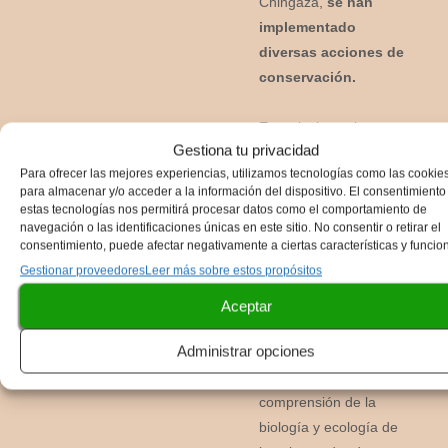
Chingaza,
se han
implementado
diversas acciones de
conservación.
Estas incluyen la
Gestiona tu privacidad
creación de áreas
Para ofrecer las mejores experiencias, utilizamos tecnologías como las cookie
protegidas, como el
para almacenar y/o acceder a la información del dispositivo. El consentimiento
Parque Nacional
estas tecnologías nos permitirá procesar datos como el comportamiento de
Natural Chingaza
,
que
navegación o las identificaciones únicas en este sitio. No consentir o retirar el
consentimiento, puede afectar negativamente a ciertas características y funcio
busca preservar el
Gestionar proveedores
Leer más sobre estos propósitos
hábitat de la especie.
Además, se llevan a
Aceptar
cabo investigaciones
Administrar opciones
científicas para
mejorar nuestra
comprensión de la
biología y ecología de