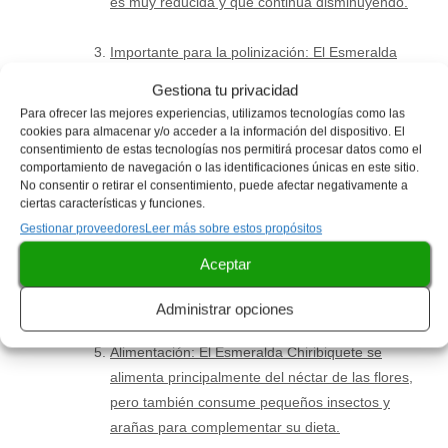
es muy reducida y que continúa disminuyendo.
Importante para la polinización: El Esmeralda
Chiribiquete es una especie importante para la
Gestiona tu privacidad
polinización de las flores de la Sierra de
Para ofrecer las mejores experiencias, utilizamos tecnologías como las
Chiribiquete, lo que la convierte en una pieza
cookies para almacenar y/o acceder a la información del dispositivo. El
consentimiento de estas tecnologías nos permitirá procesar datos como el
clave del ecosistema.
comportamiento de navegación o las identificaciones únicas en este sitio.
No consentir o retirar el consentimiento, puede afectar negativamente a
Tamaño: A pesar de ser un colibrí, el Esmeralda
ciertas características y funciones.
Chiribiquete es una de las especies más
Gestionar proveedores
Leer más sobre estos propósitos
pequeñas de su familia. Mide solo entre 8 y 9
Aceptar
centímetros de largo y pesa alrededor de 3
gramos.
Administrar opciones
Alimentación: El Esmeralda Chiribiquete se
alimenta principalmente del néctar de las flores,
pero también consume pequeños insectos y
arañas para complementar su dieta.