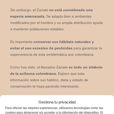
Sin embargo, el Zanate
no está considerado una
especie amenazada.
Se adapta bien a ambientes
modificados por el hombre y su amplia distribución ayuda
a mantener poblaciones estables.
Es importante
conservar sus hábitats naturales y
evitar el uso excesivo de pesticidas
para garantizar la
supervivencia de esta emblemática ave colombiana.
Como has visto, el llamativo Zanate
es todo un símbolo
de la avifauna colombiana.
Espero que esta
información sobre sus hábitos, dieta y estado de
conservación te haya parecido interesante.
Si tienes la oportunidad, no dejes de observar a esta ave
Gestiona tu privacidad
en su hábitat natural.
¡Seguro que no te decepcionará!
Para ofrecer las mejores experiencias, utilizamos tecnologías como las
cookies para almacenar y/o acceder a la información del dispositivo. El