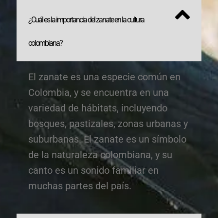
¿Cuál es la importancia del zanate en la cultura
colombiana?
El zanate es una especie común en
Colombia, y se encuentra en una
variedad de hábitats, incluyendo
bosques, pastizales, zonas urbanas y
suburbanas. El zanate es un símbolo
de la naturaleza colombiana, y su
canto es un sonido familiar en
muchas partes del país.