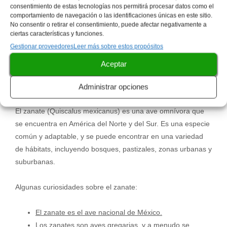
consentimiento de estas tecnologías nos permitirá procesar datos como el
comportamiento de navegación o las identificaciones únicas en este sitio.
No consentir o retirar el consentimiento, puede afectar negativamente a
ciertas características y funciones.
Gestionar proveedores
Leer más sobre estos propósitos
Curiosidades del Zanate
Aceptar
Administrar opciones
El zanate (Quiscalus mexicanus) es una ave omnívora que
se encuentra en América del Norte y del Sur. Es una especie
común y adaptable, y se puede encontrar en una variedad
de hábitats, incluyendo bosques, pastizales, zonas urbanas y
suburbanas.
Algunas curiosidades sobre el zanate:
El zanate es el ave nacional de México.
Los zanates son aves gregarias, y a menudo se